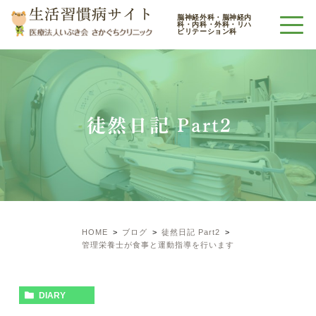
生活習慣病サイト
脳神経外科・脳神経内
科・内科・外科・リハ
ビリテーション科
徒然日記 Part2
HOME
ブログ
徒然日記 Part2
管理栄養士が食事と運動指導を行います
DIARY