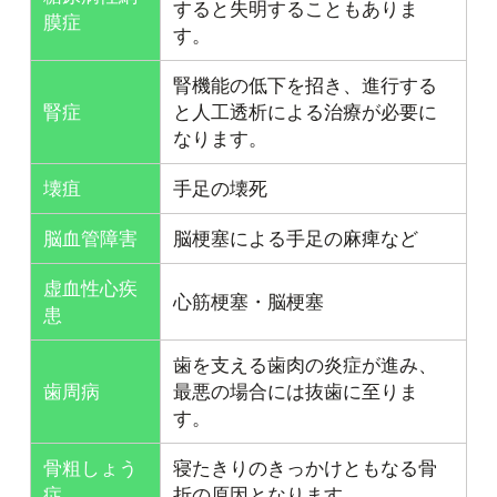
すると失明することもありま
膜症
す。
腎機能の低下を招き、進行する
腎症
と人工透析による治療が必要に
なります。
壊疽
手足の壊死
脳血管障害
脳梗塞による手足の麻痺など
虚血性心疾
心筋梗塞・脳梗塞
患
歯を支える歯肉の炎症が進み、
歯周病
最悪の場合には抜歯に至りま
す。
骨粗しょう
寝たきりのきっかけともなる骨
症
折の原因となります。