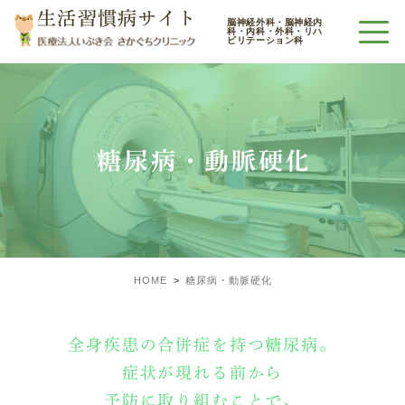
生活習慣病サイト
脳神経外科・脳神経内
科・内科・外科・リハ
ビリテーション科
糖尿病・動脈硬化
HOME
糖尿病・動脈硬化
全身疾患の合併症を持つ糖尿病。
症状が現れる前から
予防に取り組むことで、